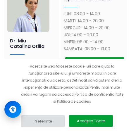
LUNI: 08.00 - 14.00
MARTI: 14.00 - 20.00
MIERCURI: 14.00 - 20.00
JOI: 14.00 - 20.00
Dr. Miu
VINERI: 08.00 - 14.00
Catalina Otilia
SAMBATA: 08.00 - 13.00
Programare la acest medic
Acest site web foloseste cookie-uri care ajută la
Medic Specialist
Recuperare medicala
funcționarea site-ului și urmărește modul în care
interacționați cu acesta, astfel încât să vă putem oferi o
experiență de utilizare personalizată. Pentru mai multe
detalii va rugam sa accesati
Politica de confidentialitate
Spitalul de Recuperare
si
Politica de cookies
.
Hipocrat Fantanica
Accepta Toate
Preferinte
LUNI: 14.00 - 20.00
MARTI: 08.00 - 14.00