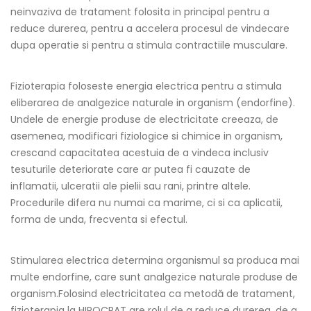
neinvaziva de tratament folosita in principal pentru a
reduce durerea, pentru a accelera procesul de vindecare
dupa operatie si pentru a stimula contractiile musculare.
Fizioterapia foloseste energia electrica pentru a stimula
eliberarea de analgezice naturale in organism (endorfine).
Undele de energie produse de electricitate creeaza, de
asemenea, modificari fiziologice si chimice in organism,
crescand capacitatea acestuia de a vindeca inclusiv
tesuturile deteriorate care ar putea fi cauzate de
inflamatii, ulceratii ale pielii sau rani, printre altele.
Procedurile difera nu numai ca marime, ci si ca aplicatii,
forma de unda, frecventa si efectul.
Stimularea electrica determina organismul sa produca mai
multe endorfine, care sunt analgezice naturale produse de
organism.Folosind electricitatea ca metodă de tratament,
fizioterapia la HIPOCRAT are rolul de a reduce durerea, de a