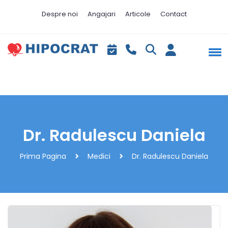
Despre noi
Angajari
Articole
Contact
Dr. Radulescu Daniela
Prima Pagina
Medici
Dr. Radulescu Daniela