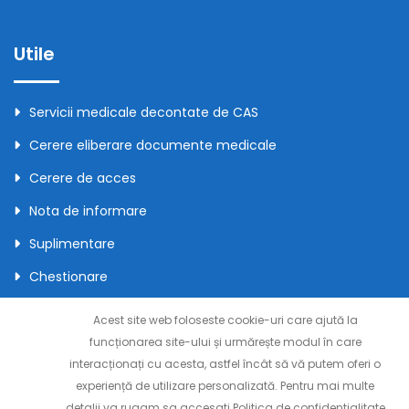
Utile
Servicii medicale decontate de CAS
Cerere eliberare documente medicale
Cerere de acces
Nota de informare
Suplimentare
Chestionare
Acordul pacientului
Acest site web foloseste cookie-uri care ajută la
Contact
funcționarea site-ului și urmărește modul în care
interacționați cu acesta, astfel încât să vă putem oferi o
experiență de utilizare personalizată. Pentru mai multe
detalii va rugam sa accesati
Politica de confidentialitate