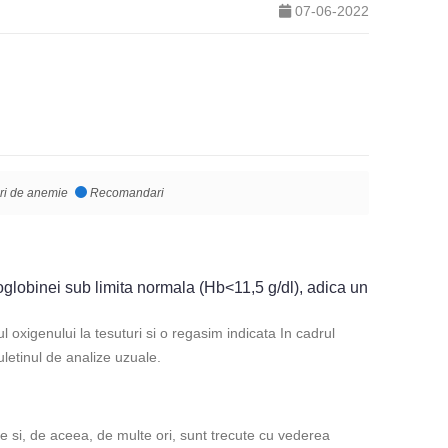
07-06-2022
ri de anemie
Recomandari
globinei sub limita normala (Hb<11,5 g/dl), adica un
 oxigenului la tesuturi si o regasim indicata In cadrul
etinul de analize uzuale.
 si, de aceea, de multe ori, sunt trecute cu vederea