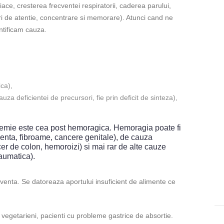
ace, cresterea frecventei respiratorii, caderea parului,
urari de atentie, concentrare si memorare). Atunci cand ne
ntificam cauza.
ca),
uza deficientei de precursori, fie prin deficit de sinteza),
emie este cea post hemoragica. Hemoragia poate fi
nta, fibroame, cancere genitale), de cauza
cer de colon, hemoroizi) si mai rar de alte cauze
raumatica).
ecventa. Se datoreaza aportului insuficient de alimente ce
– vegetarieni, pacienti cu probleme gastrice de absortie.