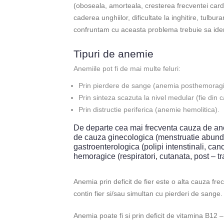
(oboseala, amorteala, cresterea frecventei cardi
caderea unghiilor, dificultate la inghitire, tulb
confruntam cu aceasta problema trebuie sa ide
Tipuri de anemie
Anemiile pot fi de mai multe feluri:
Prin pierdere de sange (anemia posthemoragi
Prin sinteza scazuta la nivel medular (fie din ca
Prin distructie periferica (anemie hemolitica).
De departe cea mai frecventa cauza de an
de cauza ginecologica (menstruatie abunde
gastroenterologica (polipi intenstinali, can
hemoragice (respiratori, cutanata, post – t
Anemia prin deficit de fier este o alta cauza fr
contin fier si/sau simultan cu pierderi de sange.
Anemia poate fi si prin deficit de vitamina B12 