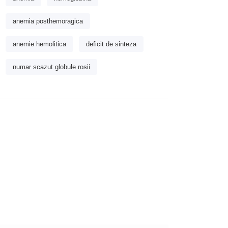
anemia posthemoragica
anemie hemolitica
deficit de sinteza
numar scazut globule rosii