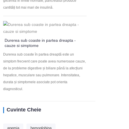
glicemia în limite normale, pancreasul produce
cantități tot mai mari de insulină.
Durerea sub coaste in partea dreapta -
cauze si simptome
Durerea sub coaste în partea dreaptă este un
simptom frecvent care poate avea numeroase cauze,
de la probleme digestive și biliare până la afecțiuni
hepatice, musculare sau pulmonare. Intensitatea,
durata și simptomele asociate pot orienta
diagnosticul.
Cuvinte Cheie
anemia
hemoglobina