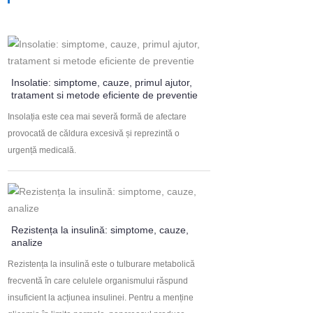
Insolatie: simptome, cauze, primul ajutor,
tratament si metode eficiente de preventie
Insolația este cea mai severă formă de afectare
provocată de căldura excesivă și reprezintă o
urgență medicală.
Rezistența la insulină: simptome, cauze,
analize
Rezistența la insulină este o tulburare metabolică
frecventă în care celulele organismului răspund
insuficient la acțiunea insulinei. Pentru a menține