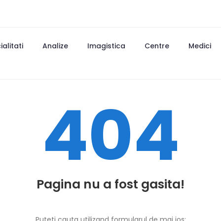
alitati
Analize
Imagistica
Centre
Medici
404
Pagina nu a fost gasita!
Puteti cauta utilizand formularul de mai jos: