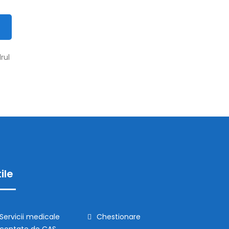
rul
ile
Servicii medicale
Chestionare
contate de CAS