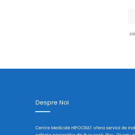
sa
Despre Noi
Centre Medicale HIPOCRAT ofera servicii de ina
calitate pacientilor din Bucuresti, Ilfov, Giurgiu s