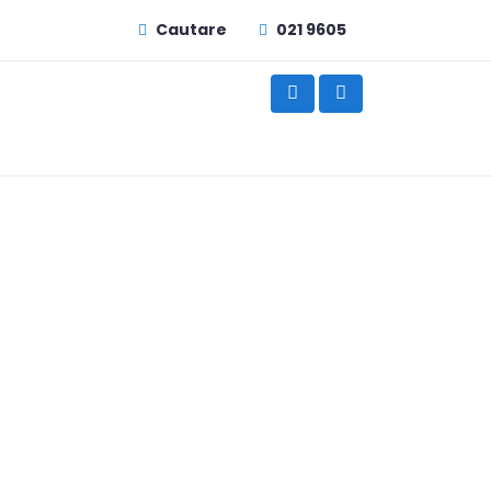
Cautare
021 9605